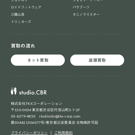
ロイドフットウェア
パラブーツ
三陽山長
タニノクリスチー
トリッカーズ
買取の流れ
ネット買取
店頭買取
株式会社TKXコーポレーション
〒150-0034 東京都渋谷区代官山町3-7-2F
03-6379-4850 studiocbr@tkx-corp.com
第304421506077号/東京都公安委員会 古物商許可証
ネット買取
初めての方
プライバシーポリシー
ご利用規約