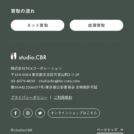
買取の流れ
ネット買取
店頭買取
株式会社TKXコーポレーション
〒150-0034 東京都渋谷区代官山町3-7-2F
03-6379-4850 studiocbr@tkx-corp.com
第304421506077号/東京都公安委員会 古物商許可証
ネット買取
初めての方
プライバシーポリシー
ご利用規約
ネット買取
2回目以降の方
オンラインショップはこちら
店頭買取
お持ち込み方法
ページトップ
© studio.CBR