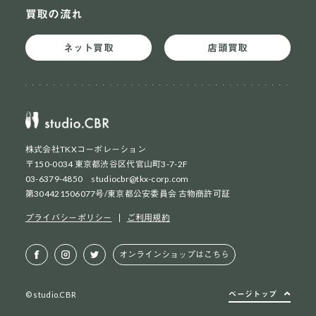
買取の流れ
ネット買取
店頭買取
株式会社TKXコーポレーション
〒150-0034 東京都渋谷区代官山町3-7-2F
03-6379-4850 studiocbr@tkx-corp.com
第304421506077号/東京都公安委員会 古物商許可証
ネット買取
初めての方
プライバシーポリシー
ご利用規約
ネット買取
2回目以降の方
オンラインショップはこちら
店頭買取
お持ち込み方法
ページトップ
© studio.CBR