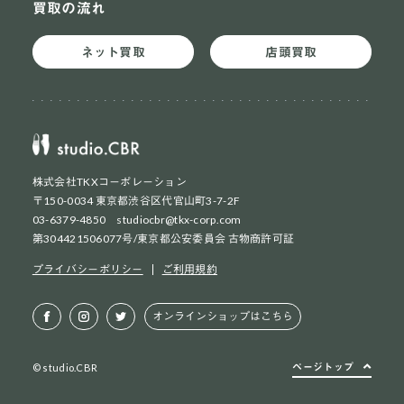
買取の流れ
ネット買取
店頭買取
株式会社TKXコーポレーション
〒150-0034 東京都渋谷区代官山町3-7-2F
03-6379-4850 studiocbr@tkx-corp.com
第304421506077号/東京都公安委員会 古物商許可証
ネット買取
初めての方
プライバシーポリシー
ご利用規約
ネット買取
2回目以降の方
オンラインショップはこちら
店頭買取
お持ち込み方法
ページトップ
© studio.CBR