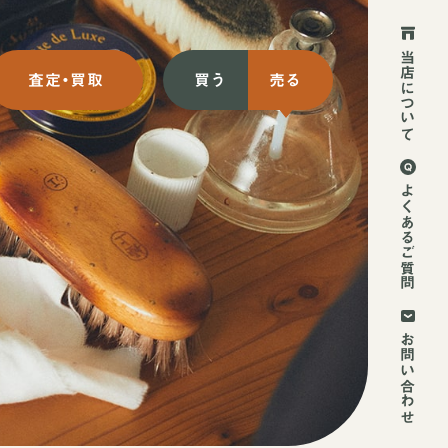
当店について
査定・買取
買う
売る
ット買取
初めての方
よくあるご質問
ット買取
2回目以降の方
頭買取
お持ち込み方法
お問い合わせ