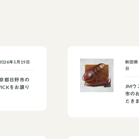
026年5月19日
秋田県
日
京都日野市の
JM
WICKをお譲り
市のお
だき