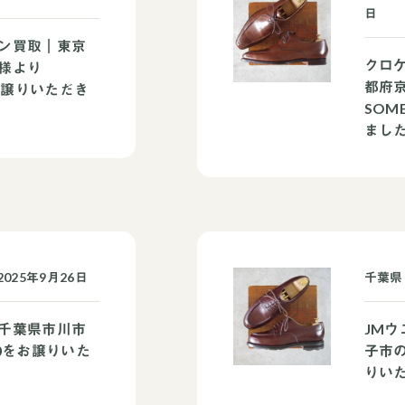
日
ン買取｜東京
クロ
様より
都府
をお譲りいただき
SOM
まし
025年9月26日
千葉県
千葉県市川市
JM
0をお譲りいた
子市
りい