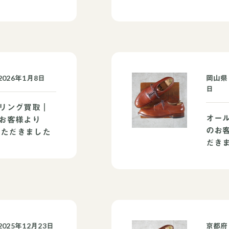
026年1月8日
岡山県
日
リング買取｜
オー
お客様より
のお客
いただきました
だき
25年12月23日
京都府