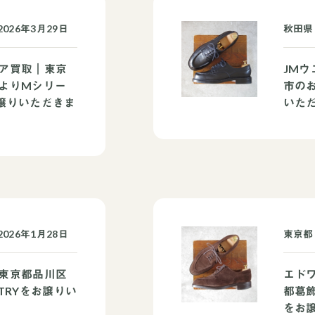
026年3月29日
秋田県
ア買取｜東京
JM
よりMシリー
市の
譲りいただきま
いた
026年1月28日
東京都
東京都品川区
エド
TRYをお譲りい
都葛
をお