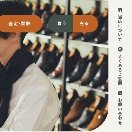
当店について
査定・買取
買う
売る
ット買取
初めての方
よくあるご質問
ット買取
2回目以降の方
頭買取
お持ち込み方法
お問い合わせ