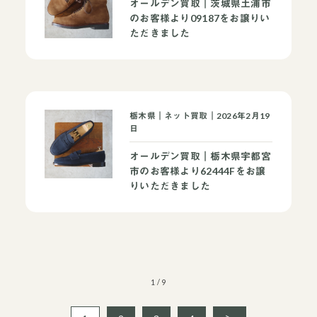
オールデン買取｜茨城県土浦市
のお客様より09187をお譲りい
ただきました
栃木県｜ネット買取｜2026年2月19
日
当店について
よくあるご質問
お問い合わせ
オールデン買取｜栃木県宇都宮
市のお客様より62444Fをお譲
りいただきました
オンラインショップ
買取ブランドページ
1 / 9