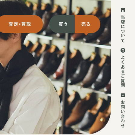
当店について
査定・買取
買う
売る
ット買取
初めての方
よくあるご質問
ット買取
2回目以降の方
頭買取
お持ち込み方法
お問い合わせ