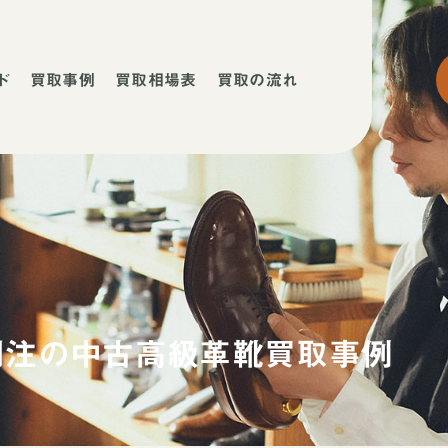
ド
買取事例
買取相場表
買取の流れ
ネ
ネ
店
別注の中古高級革靴買取事例