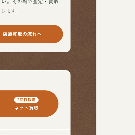
さい。その場で査定・買取
たします。
店頭買取の流れへ
2回目以降
ネット買取