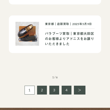
東京都｜店頭買取｜2025年5月9日
パラブーツ買取｜東京都大田区
のお客様よりアドニスをお譲り
当店について
よくあるご質問
お問い合わせ
いただきました
オンラインショップ
1 / 6
買取ブランドページ
1
2
3
4
＞