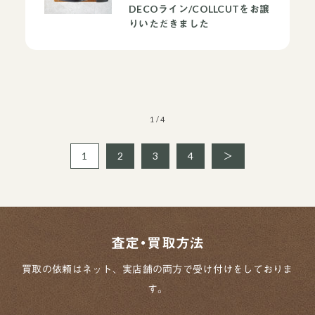
DECOライン/COLLCUTをお譲
買取ブランドページ
りいただきました
1 / 4
1
2
3
4
＞
査定・買取方法
買取の依頼はネット、実店舗の両方で
受け付けをしておりま
す。