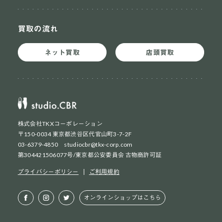
買取の流れ
ネット買取
店頭買取
株式会社TKXコーポレーション
〒150-0034 東京都渋谷区代官山町3-7-2F
03-6379-4850 studiocbr@tkx-corp.com
第304421506077号/東京都公安委員会 古物商許可証
ネット買取
初めての方
プライバシーポリシー
ご利用規約
ネット買取
2回目以降の方
オンラインショップはこちら
店頭買取
お持ち込み方法