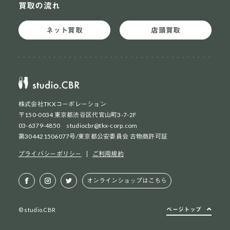
買取の流れ
ネット買取
店頭買取
株式会社TKXコーポレーション
〒150-0034 東京都渋谷区代官山町3-7-2F
03-6379-4850 studiocbr@tkx-corp.com
第304421506077号/東京都公安委員会 古物商許可証
ネット買取
初めての方
プライバシーポリシー
ご利用規約
ネット買取
2回目以降の方
オンラインショップはこちら
店頭買取
お持ち込み方法
ページトップ
© studio.CBR