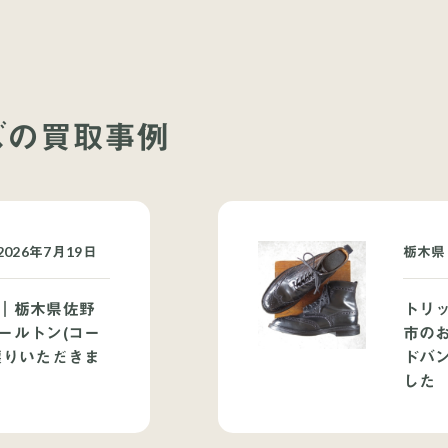
ーズの買取事例
026年7月19日
栃木県
｜栃木県佐野
トリ
ールトン(コー
市の
譲りいただきま
ドバ
した