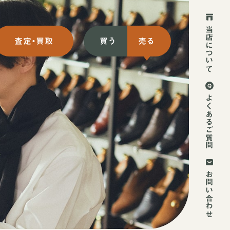
当店について
査定・買取
買う
売る
ット買取
初めての方
よくあるご質問
ット買取
2回目以降の方
頭買取
お持ち込み方法
お問い合わせ