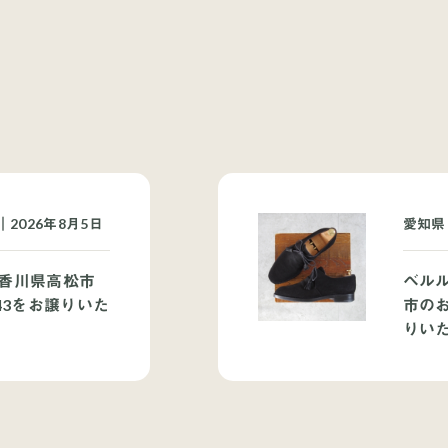
2026年8月5日
愛知県
香川県高松市
ベル
43をお譲りいた
市の
りい