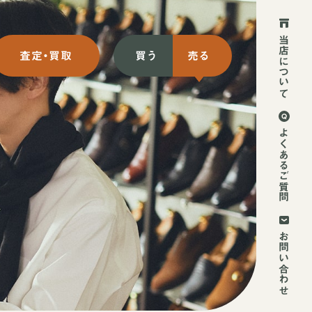
当店について
査定・買取
買う
売る
ット買取
初めての方
よくあるご質問
ット買取
2回目以降の方
頭買取
お持ち込み方法
お問い合わせ