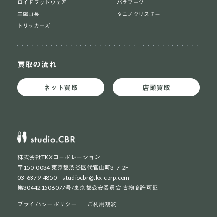
ロイドフットウェア
パラブーツ
三陽山長
タニノクリスチー
トリッカーズ
買取の流れ
ネット買取
店頭買取
株式会社TKXコーポレーション
〒150-0034 東京都渋谷区代官山町3-7-2F
03-6379-4850 studiocbr@tkx-corp.com
第304421506077号/東京都公安委員会 古物商許可証
ネット買取
初めての方
プライバシーポリシー
ご利用規約