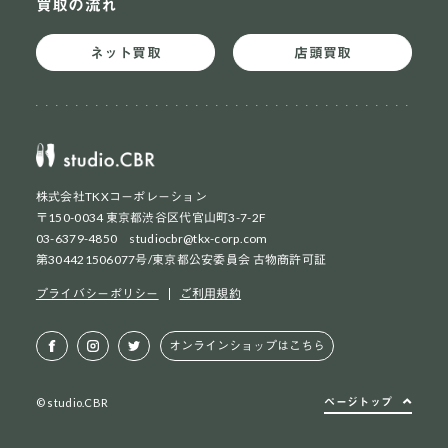
買取の流れ
ネット買取
店頭買取
株式会社TKXコーポレーション
〒150-0034 東京都渋谷区代官山町3-7-2F
03-6379-4850 studiocbr@tkx-corp.com
第304421506077号/東京都公安委員会 古物商許可証
ネット買取
初めての方
プライバシーポリシー
ご利用規約
ネット買取
2回目以降の方
オンラインショップはこちら
店頭買取
お持ち込み方法
ページトップ
© studio.CBR