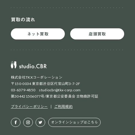
買取の流れ
ネット買取
店頭買取
株式会社TKXコーポレーション
〒150-0034 東京都渋谷区代官山町3-7-2F
03-6379-4850 studiocbr@tkx-corp.com
第304421506077号/東京都公安委員会 古物商許可証
ネット買取
初めての方
プライバシーポリシー
ご利用規約
ネット買取
2回目以降の方
オンラインショップはこちら
店頭買取
お持ち込み方法