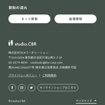
買取の流れ
ネット買取
店頭買取
株式会社TKXコーポレーション
〒150-0034 東京都渋谷区代官山町3-7-2F
03-6379-4850 studiocbr@tkx-corp.com
第304421506077号/東京都公安委員会 古物商許可証
ネット買取
初めての方
プライバシーポリシー
ご利用規約
ネット買取
2回目以降の方
オンラインショップはこちら
店頭買取
お持ち込み方法
ページトップ
© studio.CBR