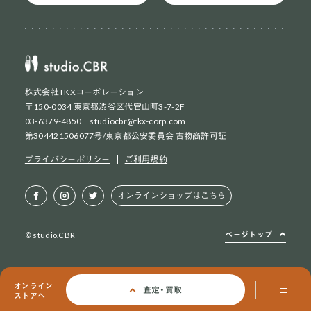
株式会社TKXコーポレーション
〒150-0034 東京都渋谷区代官山町3-7-2F
03-6379-4850 studiocbr@tkx-corp.com
第304421506077号/東京都公安委員会 古物商許可証
ネット買取
初めての方
プライバシーポリシー
ご利用規約
ネット買取
2回目以降の方
オンラインショップはこちら
店頭買取
お持ち込み方法
ページトップ
© studio.CBR
オンライン
査定・買取
ストアへ