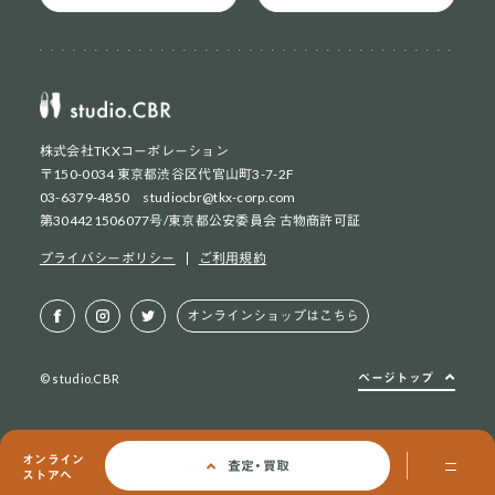
株式会社TKXコーポレーション
〒150-0034 東京都渋谷区代官山町3-7-2F
03-6379-4850 studiocbr@tkx-corp.com
第304421506077号/東京都公安委員会 古物商許可証
ネット買取
初めての方
プライバシーポリシー
ご利用規約
ネット買取
2回目以降の方
オンラインショップはこちら
店頭買取
お持ち込み方法
ページトップ
© studio.CBR
オンライン
査定・買取
ストアへ