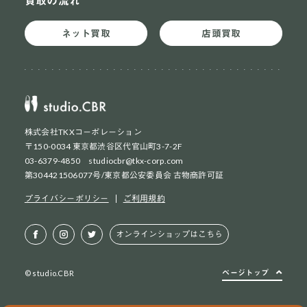
買取の流れ
ネット買取
店頭買取
株式会社TKXコーポレーション
〒150-0034 東京都渋谷区代官山町3-7-2F
03-6379-4850 studiocbr@tkx-corp.com
第304421506077号/東京都公安委員会 古物商許可証
ネット買取
初めての方
プライバシーポリシー
ご利用規約
ネット買取
2回目以降の方
オンラインショップはこちら
店頭買取
お持ち込み方法
ページトップ
© studio.CBR