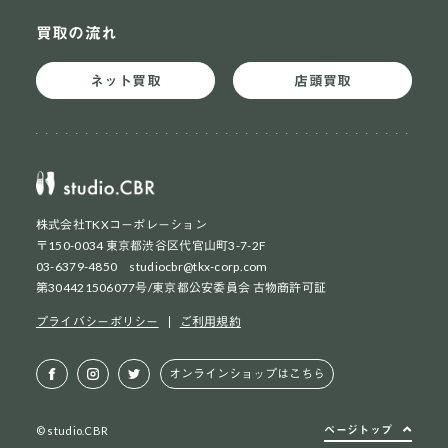
買取の流れ
ネット買取
店頭買取
株式会社TKXコーポレーション
〒150-0034 東京都渋谷区代官山町3-7-2F
03-6379-4850 studiocbr@tkx-corp.com
第304421506077号/東京都公安委員会 古物商許可証
ネット買取
初めての方
プライバシーポリシー
ご利用規約
ネット買取
2回目以降の方
オンラインショップはこちら
店頭買取
お持ち込み方法
ページトップ
© studio.CBR